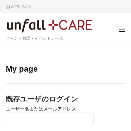
u
ー
コ
お問い合わせ
n
ン
f
テ
a
ン
l
メ
l
ツ
ニ
u
イベント救護・イベントナース
ュ
+
ー
へ
n
C
ス
f
A
キ
a
R
My
ッ
My page
E
l
プ
page
l
+
2024
by
C
既存ユーザのログイン
年
admin
A
2
ユーザー名またはメールアドレス
R
月
12
E
日